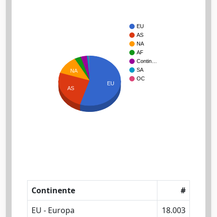
EU
AS
NA
AF
Contin…
SA
NA
OC
EU
AS
Continente
#
EU - Europa
18.003