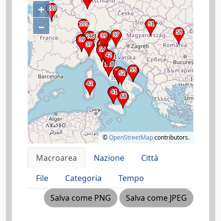
+
–
©
OpenStreetMap
contributors.
Macroarea
Nazione
Città
File
Categoria
Tempo
Salva come PNG
Salva come JPEG