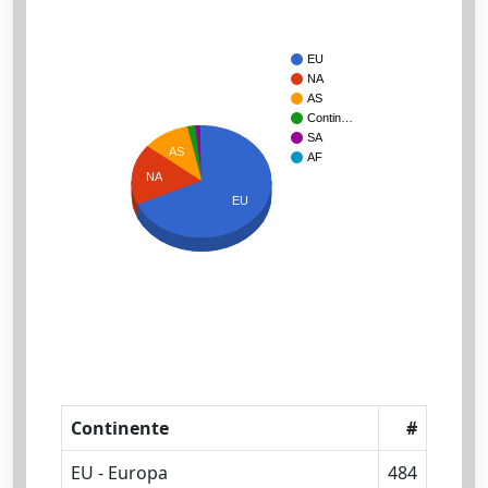
EU
NA
AS
Contin…
SA
AS
AF
NA
EU
Continente
#
EU - Europa
484