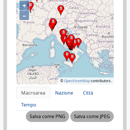
+
–
©
OpenStreetMap
contributors.
Macroarea
Nazione
Città
Tempo
Salva come PNG
Salva come JPEG