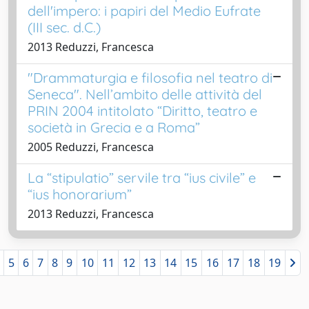
dell'impero: i papiri del Medio Eufrate
(III sec. d.C.)
2013 Reduzzi, Francesca
"Drammaturgia e filosofia nel teatro di
Seneca". Nell’ambito delle attività del
PRIN 2004 intitolato “Diritto, teatro e
società in Grecia e a Roma”
2005 Reduzzi, Francesca
La “stipulatio” servile tra “ius civile” e
“ius honorarium”
2013 Reduzzi, Francesca
5
6
7
8
9
10
11
12
13
14
15
16
17
18
19