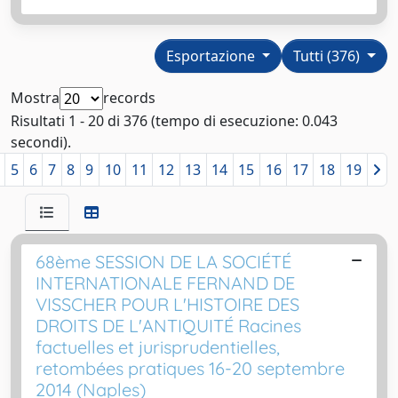
Esportazione
Tutti (376)
Mostra
records
Risultati 1 - 20 di 376 (tempo di esecuzione: 0.043
secondi).
5
6
7
8
9
10
11
12
13
14
15
16
17
18
19
68ème SESSION DE LA SOCIÉTÉ
INTERNATIONALE FERNAND DE
VISSCHER POUR L'HISTOIRE DES
DROITS DE L'ANTIQUITÉ Racines
factuelles et jurisprudentielles,
retombées pratiques 16-20 septembre
2014 (Naples)