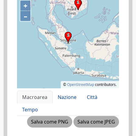
+
–
©
OpenStreetMap
contributors.
Macroarea
Nazione
Città
Tempo
Salva come PNG
Salva come JPEG