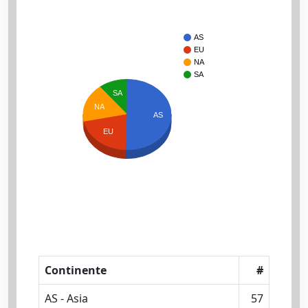
AS
EU
NA
SA
SA
NA
AS
EU
Continente
#
AS - Asia
57