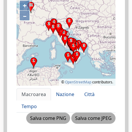
+
–
©
OpenStreetMap
contributors.
Macroarea
Nazione
Città
Tempo
Salva come PNG
Salva come JPEG