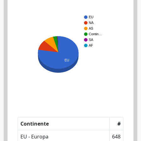
EU
NA
AS
Contin…
SA
AF
EU
Continente
#
EU - Europa
648