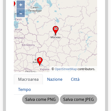
+
–
©
OpenStreetMap
contributors.
Macroarea
Nazione
Città
Tempo
Salva come PNG
Salva come JPEG