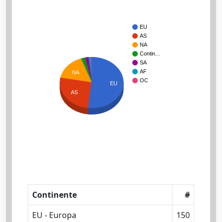
EU
AS
NA
Contin…
SA
AF
NA
OC
EU
AS
Continente
#
EU - Europa
150