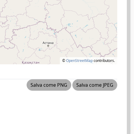
©
OpenStreetMap
contributors.
Salva come PNG
Salva come JPEG