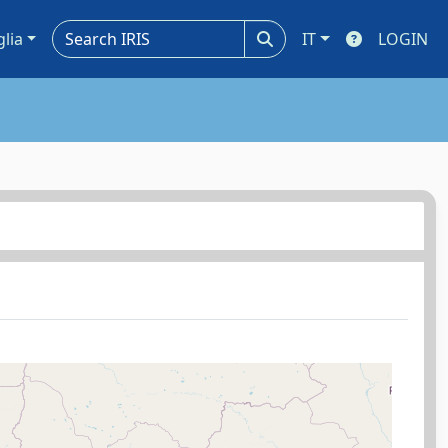
glia
IT
LOGIN