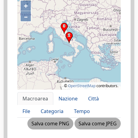
+
–
©
OpenStreetMap
contributors.
Macroarea
Nazione
Città
File
Categoria
Tempo
Salva come PNG
Salva come JPEG