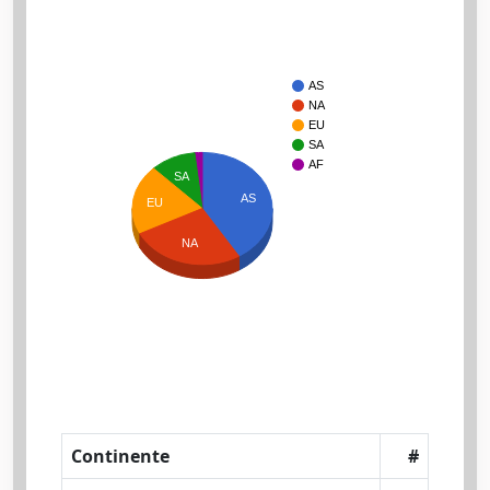
AS
NA
EU
SA
AF
SA
AS
EU
NA
Continente
#