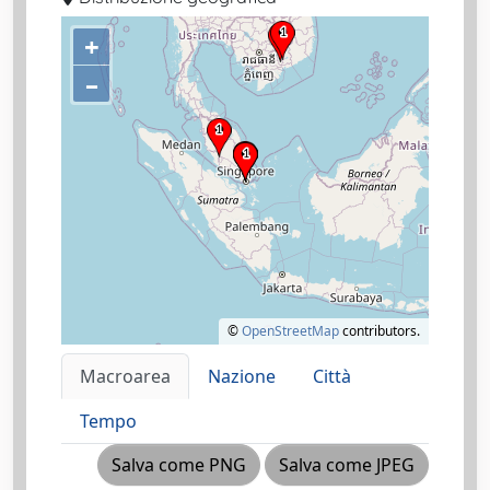
+
–
©
OpenStreetMap
contributors.
Macroarea
Nazione
Città
Tempo
Salva come PNG
Salva come JPEG