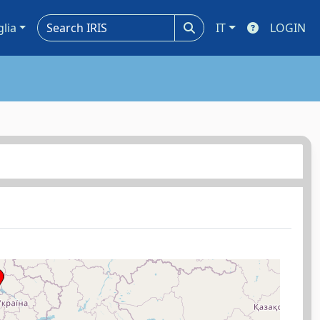
glia
IT
LOGIN