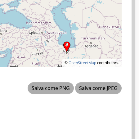
©
OpenStreetMap
contributors.
Salva come PNG
Salva come JPEG