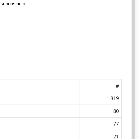
 sconosciuto
#
1.319
80
77
21