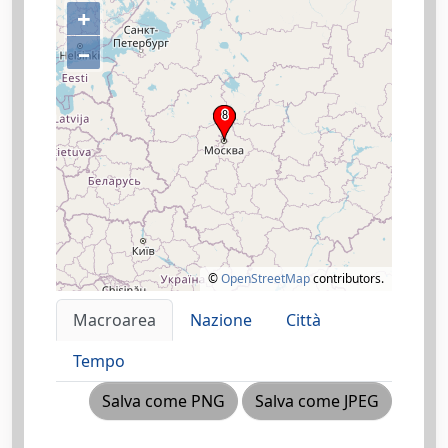
+
–
©
OpenStreetMap
contributors.
Macroarea
Nazione
Città
Tempo
Salva come PNG
Salva come JPEG