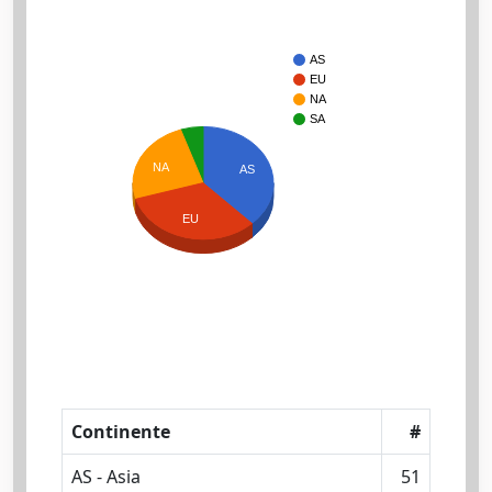
AS
EU
NA
SA
NA
AS
EU
Continente
#
AS - Asia
51