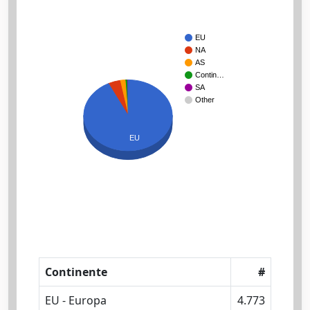
EU
NA
AS
Contin…
SA
Other
EU
Continente
#
EU - Europa
4.773