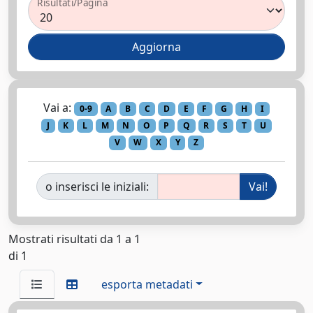
Risultati/Pagina
Vai a:
0-9
A
B
C
D
E
F
G
H
I
J
K
L
M
N
O
P
Q
R
S
T
U
V
W
X
Y
Z
o inserisci le iniziali:
Mostrati risultati da 1 a 1
di 1
esporta metadati