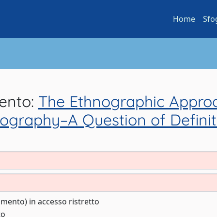
Home
Sfo
mento:
The Ethnographic Approac
Ethnography–A Question of Defin
cumento) in accesso ristretto
to