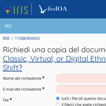
IRIS
IRIS
11588/856433
Richiedi una copia del docu
Classic, Virtual, or Digital 
Shift?
Nome del richiedente
E-mail del richiedente
tutti i file (di questo do
File
il file(s) che avete richies