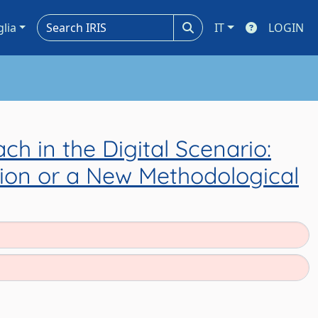
glia
IT
LOGIN
h in the Digital Scenario:
ition or a New Methodological