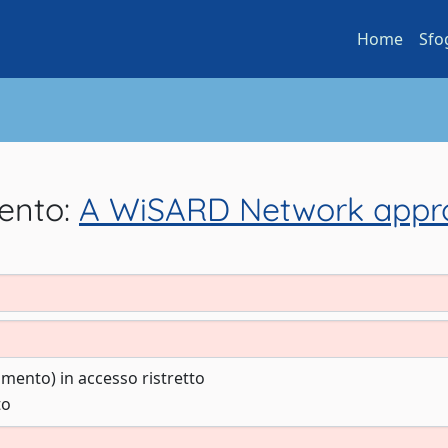
Home
Sfo
mento:
A WiSARD Network appro
cumento) in accesso ristretto
to