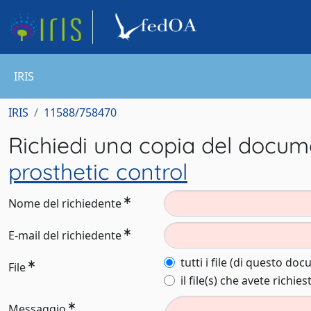
IRIS
IRIS
11588/758470
Richiedi una copia del docu
prosthetic control
Nome del richiedente
E-mail del richiedente
tutti i file (di questo do
File
il file(s) che avete richies
Messaggio