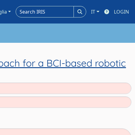
glia
IT
LOGIN
ach for a BCI-based robotic