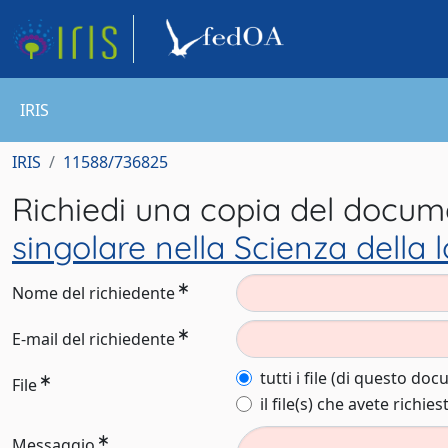
IRIS
IRIS
11588/736825
Richiedi una copia del docu
singolare nella Scienza della 
Nome del richiedente
E-mail del richiedente
tutti i file (di questo do
File
il file(s) che avete richies
Messaggio