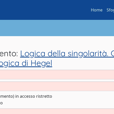
Home
Sfo
mento:
Logica della singolarità. 
logica di Hegel
cumento) in accesso ristretto
to