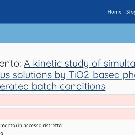
Home
Sfo
mento:
A kinetic study of simu
us solutions by TiO2-based phot
eaerated batch conditions
cumento) in accesso ristretto
to