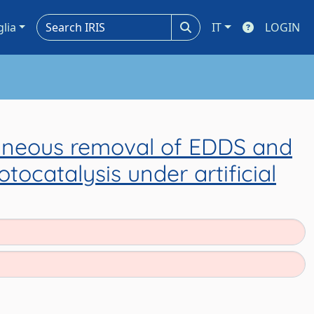
glia
IT
LOGIN
ltaneous removal of EDDS and
ocatalysis under artificial