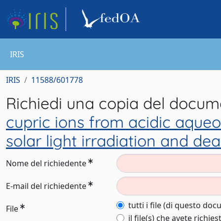
IRIS
IRIS
11588/601778
Richiedi una copia del docu
cupric ions from acidic aqueo
solar light irradiation and d
Nome del richiedente
E-mail del richiedente
tutti i file (di questo do
File
il file(s) che avete richies