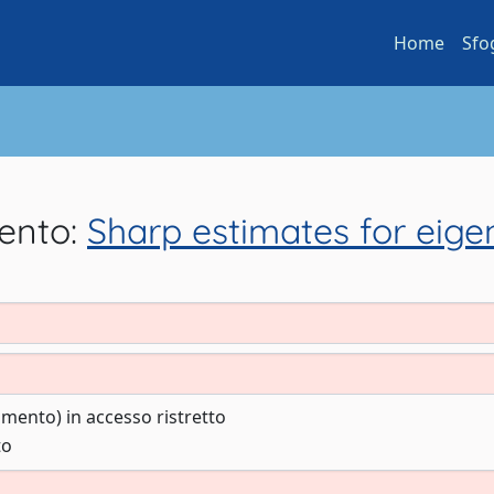
Home
Sfo
mento:
Sharp estimates for eig
cumento) in accesso ristretto
to