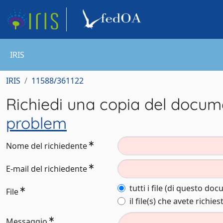
IRIS
IRIS
11588/361122
Richiedi una copia del docu
problem
Nome del richiedente
E-mail del richiedente
tutti i file (di questo do
File
il file(s) che avete richies
Messaggio