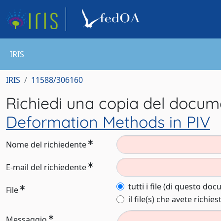
IRIS
IRIS
11588/306160
Richiedi una copia del docu
Deformation Methods in PIV
Nome del richiedente
E-mail del richiedente
tutti i file (di questo do
File
il file(s) che avete richies
Messaggio