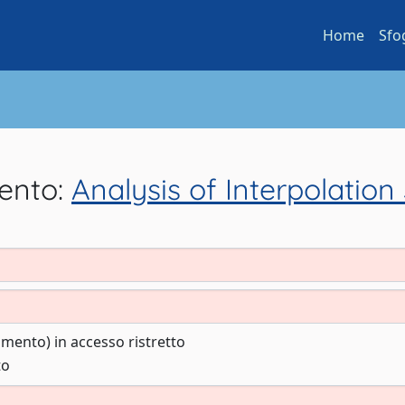
Home
Sfo
mento:
Analysis of Interpolatio
cumento) in accesso ristretto
to