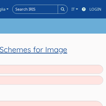
glia
IT
LOGIN
n Schemes for Image