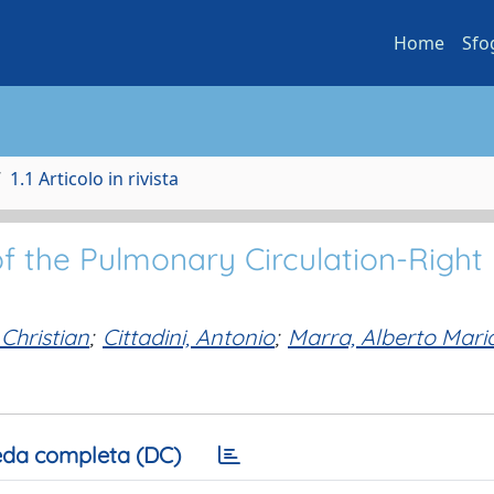
Home
Sfo
1.1 Articolo in rivista
f the Pulmonary Circulation-Right
 Christian
;
Cittadini, Antonio
;
Marra, Alberto Mari
da completa (DC)