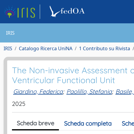
IRIS
IRIS
Catalogo Ricerca UniNA
1 Contributo su Rivista
The Non-invasive Assessment o
Ventricular Functional Unit
Giardino, Federica
;
Paolillo, Stefania
;
Basile,
2025
Scheda breve
Scheda completa
Sche