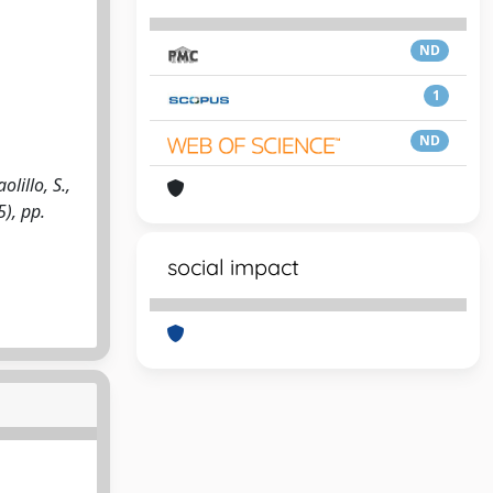
ND
1
ND
lillo, S.,
5), pp.
social impact