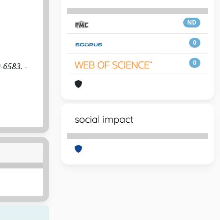
ND
0
0
-6583. -
social impact