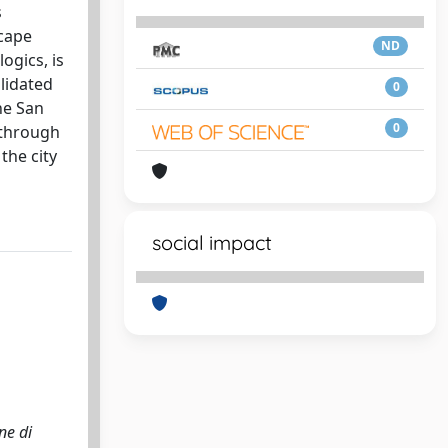
s
scape
ND
ogics, is
lidated
0
ne San
0
, through
the city
social impact
ne di