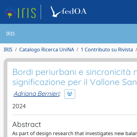
IRIS
IRIS
Catalogo Ricerca UniNA
1 Contributo su Rivista
Bordi periurbani e sincronicità 
significazione per il Vallone Sa
Adriana Bernieri
;
2024
Abstract
As part of design research that investigates new ba