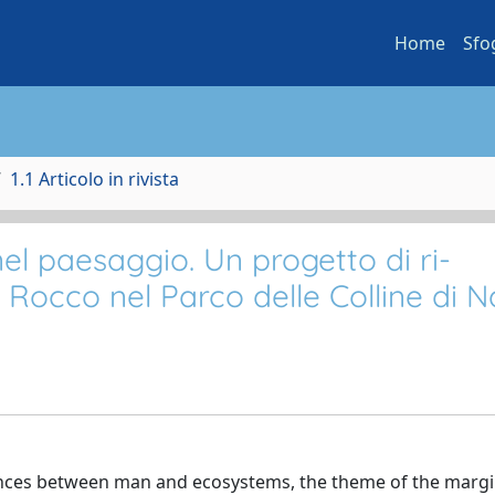
Home
Sfo
1.1 Articolo in rivista
nel paesaggio. Un progetto di ri-
n Rocco nel Parco delle Colline di N
lances between man and ecosystems, the theme of the marg