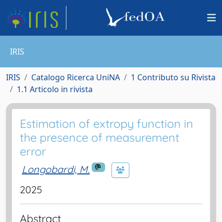
IRIS
IRIS
Catalogo Ricerca UniNA
1 Contributo su Rivista
1.1 Articolo in rivista
Estimation of extropy function in
the presence of measurement
error
Longobardi, M.
2025
Abstract