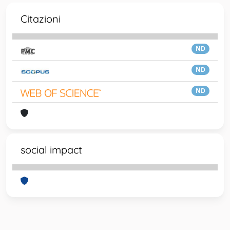
Citazioni
ND
ND
ND
social impact