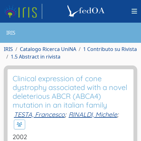
IRIS
IRIS
Catalogo Ricerca UniNA
1 Contributo su Rivista
1.5 Abstract in rivista
Clinical expression of cone
dystrophy associated with a novel
deleterious ABCR (ABCA4)
mutation in an italian family
TESTA, Francesco
;
RINALDI, Michele
;
2002