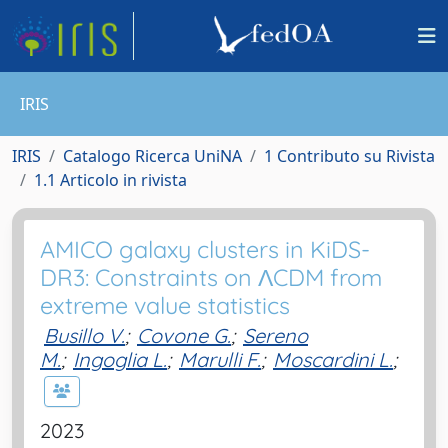
IRIS
IRIS
Catalogo Ricerca UniNA
1 Contributo su Rivista
1.1 Articolo in rivista
AMICO galaxy clusters in KiDS-
DR3: Constraints on ΛCDM from
extreme value statistics
Busillo V.
;
Covone G.
;
Sereno
M.
;
Ingoglia L.
;
Marulli F.
;
Moscardini L.
;
2023