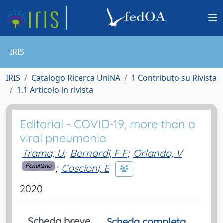
IRIS
IRIS
Catalogo Ricerca UniNA
1 Contributo su Rivista
1.1 Articolo in rivista
Editorial - COVID-19, more than a
viral pneumonia
Trama, U
;
Bernardi, F F
;
Orlando, V
;
Coscioni, E
Penultimo
2020
Scheda breve
Scheda completa