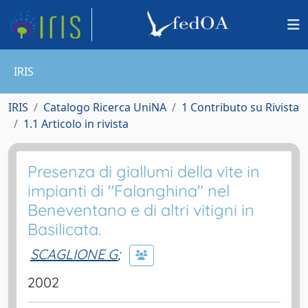
IRIS
IRIS
Catalogo Ricerca UniNA
1 Contributo su Rivista
1.1 Articolo in rivista
Presenza di giallumi della vite in
impianti di "Falanghina" nel
Beneventano e di altri vitigni in
Basilicata.
SCAGLIONE G
;
2002