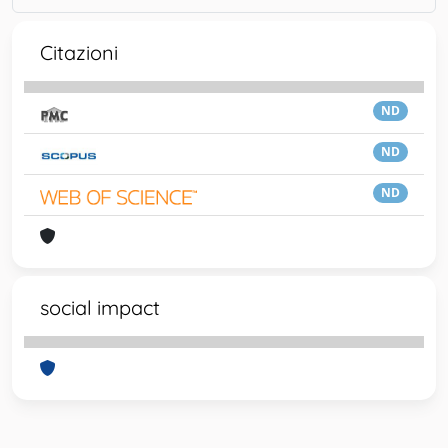
Citazioni
ND
ND
ND
social impact