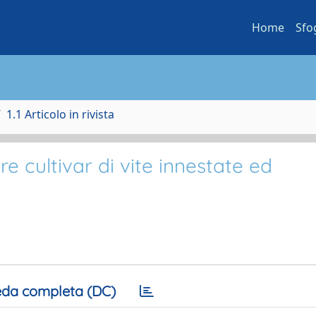
Home
Sfo
1.1 Articolo in rivista
tre cultivar di vite innestate ed
da completa (DC)