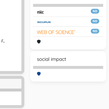
ND
ND
ND
 F.,
social impact