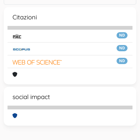
Citazioni
ND
ND
ND
social impact