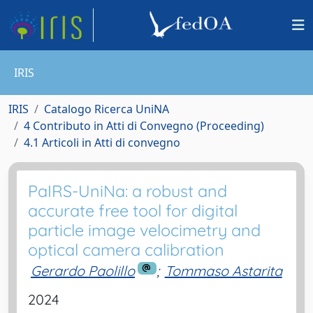
IRIS
IRIS
Catalogo Ricerca UniNA
4 Contributo in Atti di Convegno (Proceeding)
4.1 Articoli in Atti di convegno
PaIRS-UniNa: a robust and
accurate free tool for digital
particle image velocimetry and
optical camera calibration
Gerardo Paolillo
;
Tommaso Astarita
2024