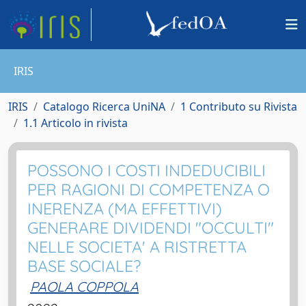
IRIS
IRIS
Catalogo Ricerca UniNA
1 Contributo su Rivista
1.1 Articolo in rivista
POSSONO I COSTI INDEDUCIBILI
PER RAGIONI DI COMPETENZA O
INERENZA (MA EFFETTIVI)
GENERARE DIVIDENDI "OCCULTI"
NELLE SOCIETA' A RISTRETTA
BASE SOCIALE?
PAOLA COPPOLA