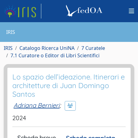
IRIS
IRIS
Catalogo Ricerca UniNA
7 Curatele
7.1 Curatore o Editor di Libri Scientifici
Lo spazio dell’ideazione. Itinerari e
architetture di Juan Domingo
Santos
Adriana Bernieri
;
2024
Scheda breve