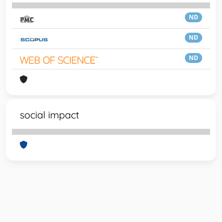
ND
ND
ND
social impact
Powered by
IRIS
-
about IRIS
-
Utilizzo dei cookie
-
Privacy
Copyright © 2026