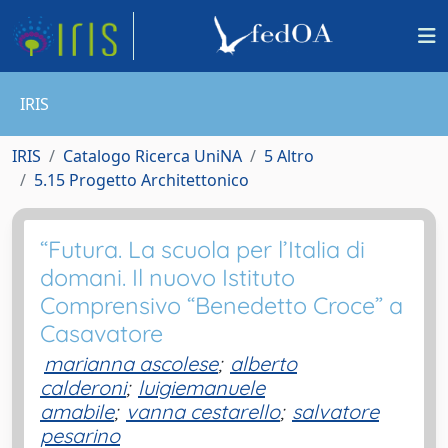
IRIS
IRIS
Catalogo Ricerca UniNA
5 Altro
5.15 Progetto Architettonico
“Futura. La scuola per l’Italia di
domani. Il nuovo Istituto
Comprensivo “Benedetto Croce” a
Casavatore
marianna ascolese
;
alberto
calderoni
;
luigiemanuele
amabile
;
vanna cestarello
;
salvatore
pesarino