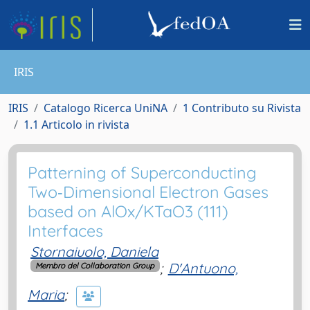
IRIS
IRIS
Catalogo Ricerca UniNA
1 Contributo su Rivista
1.1 Articolo in rivista
Patterning of Superconducting
Two‐Dimensional Electron Gases
based on AlOx/KTaO3 (111)
Interfaces
Stornaiuolo, Daniela
;
D'Antuono,
Membro del Collaboration Group
Maria
;