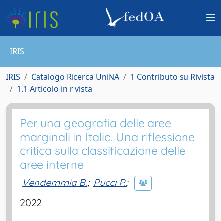
IRIS
IRIS
Catalogo Ricerca UniNA
1 Contributo su Rivista
1.1 Articolo in rivista
Per una geografia delle aree
marginali in Italia. Una riflessione
critica sulla classificazione delle
aree interne
Vendemmia B.
;
Pucci P.
;
2022