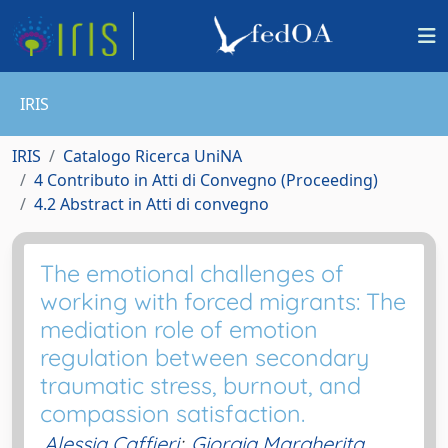
IRIS
IRIS
Catalogo Ricerca UniNA
4 Contributo in Atti di Convegno (Proceeding)
4.2 Abstract in Atti di convegno
The emotional challenges of
working with forced migrants: The
mediation role of emotion
regulation between secondary
traumatic stress, burnout, and
compassion satisfaction.
Alessia Caffieri
;
Giorgia Margherita