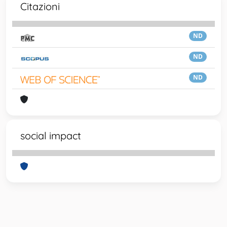
Citazioni
ND
ND
ND
social impact