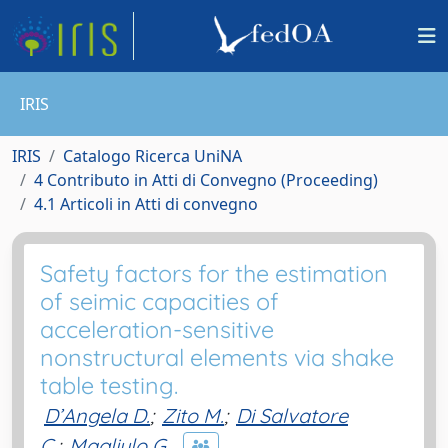
IRIS
IRIS
Catalogo Ricerca UniNA
4 Contributo in Atti di Convegno (Proceeding)
4.1 Articoli in Atti di convegno
Safety factors for the estimation
of seimic capacities of
acceleration-sensitive
nonstructural elements via shake
table testing.
D’Angela D.
;
Zito M.
;
Di Salvatore
C.
;
Magliulo G.