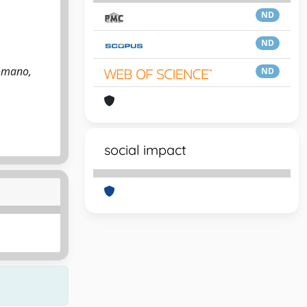
ND
ND
omano,
ND
social impact