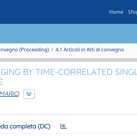
Home
Sfo
Convegno (Proceeding)
4.1 Articoli in Atti di convegno
AGING BY TIME-CORRELATED SING
E
MARIO
;
da completa (DC)