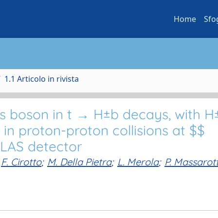
Home
Sfo
1.1 Articolo in rivista
gs boson in t → H±b decays, with 
e in proton-proton collisions at $$
TLAS detector
F. Cirotto
;
M. Della Pietra
;
L. Merola
;
P. Massarott