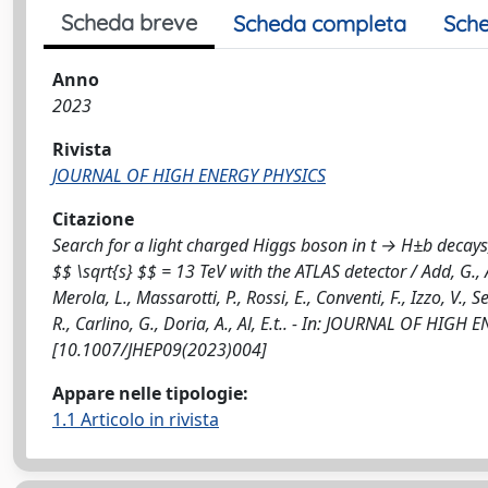
Scheda breve
Scheda completa
Sche
Anno
2023
Rivista
JOURNAL OF HIGH ENERGY PHYSICS
Citazione
Search for a light charged Higgs boson in t → H±b decays, 
$$ \sqrt{s} $$ = 13 TeV with the ATLAS detector / Add, G., Alo
Merola, L., Massarotti, P., Rossi, E., Conventi, F., Izzo, V.
R., Carlino, G., Doria, A., Al, E.t.. - In: JOURNAL OF HIG
[10.1007/JHEP09(2023)004]
Appare nelle tipologie:
1.1 Articolo in rivista