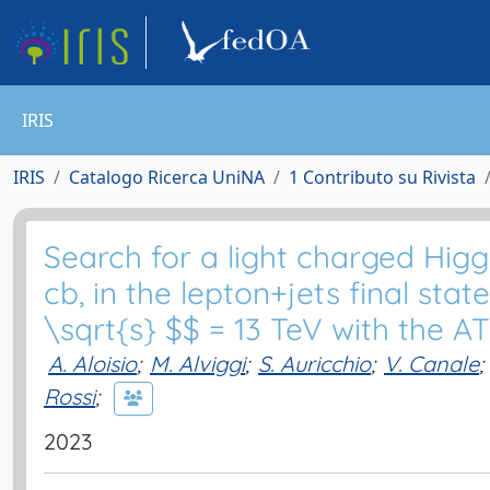
IRIS
IRIS
Catalogo Ricerca UniNA
1 Contributo su Rivista
Search for a light charged Hig
cb, in the lepton+jets final stat
\sqrt{s} $$ = 13 TeV with the A
A. Aloisio
;
M. Alviggi
;
S. Auricchio
;
V. Canale
;
Rossi
;
2023