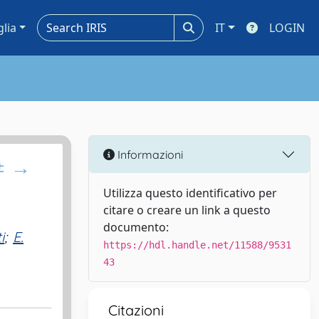
glia
IT
LOGIN
Informazioni
H± →
Utilizza questo identificativo per
citare o creare un link a questo
documento:
i
;
E.
https://hdl.handle.net/11588/9531
43
Citazioni