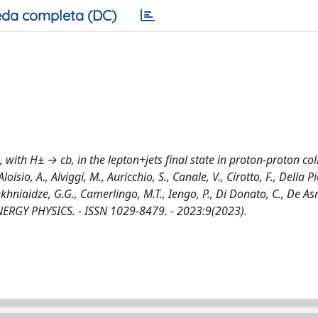
da completa (DC)
with H± → cb, in the lepton+jets final state in proton-proton coll
isio, A., Alviggi, M., Auricchio, S., Canale, V., Cirotto, F., Della Pi
, Sekhniaidze, G.G., Camerlingo, M.T., Iengo, P., Di Donato, C., De A
H ENERGY PHYSICS. - ISSN 1029-8479. - 2023:9(2023).