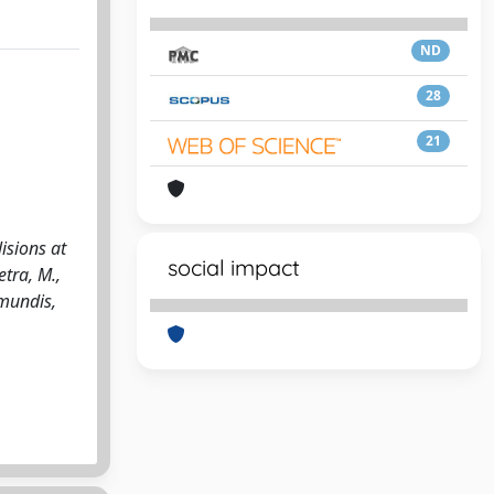
ND
28
21
isions at
social impact
etra, M.,
smundis,