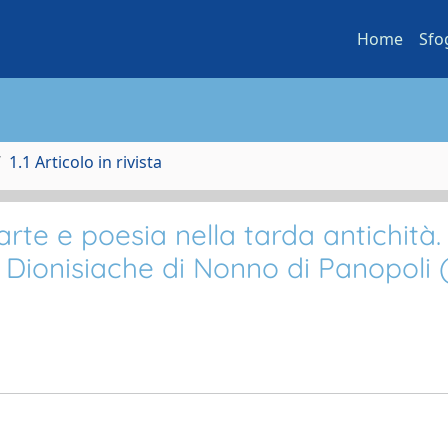
Home
Sfo
1.1 Articolo in rivista
rte e poesia nella tarda antichità.
e Dionisiache di Nonno di Panopoli 