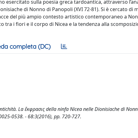
no esercitato sulla poesia greca tardoantica, attraverso l’ana
ionisiache di Nonno di Panopoli (XVI 72-81). Si è cercato di 
racce del più ampio contesto artistico contemporaneo a No
o tra i fiori e il corpo di Nicea e la tendenza alla scomposiz
da completa (DC)
ntichità. La ἔκφρασις della ninfa Nicea nelle Dionisiache di Nonn
N 0025-0538. - 68:3(2016), pp. 720-727.