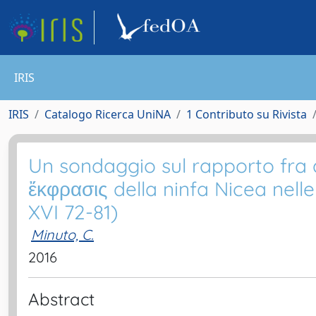
IRIS
IRIS
Catalogo Ricerca UniNA
1 Contributo su Rivista
Un sondaggio sul rapporto fra a
ἔκφρασις della ninfa Nicea nell
XVI 72-81)
Minuto, C.
2016
Abstract