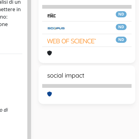
lisi di un
mettere in
ND
nno:
ione
ND
ND
social impact
o di