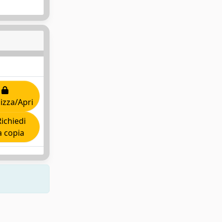
lizza/Apri
ichiedi
 copia