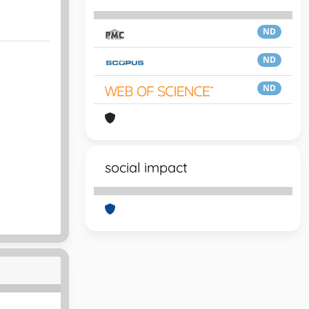
ND
ND
ND
social impact