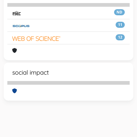
ND
11
12
social impact
Powered by
IRIS
-
about IRIS
-
Utilizzo dei cookie
-
Privacy
Copyright © 2026