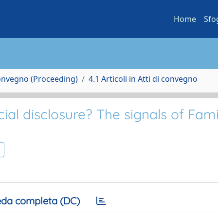
Home
Sfo
Convegno (Proceeding)
4.1 Articoli in Atti di convegno
al disclosure? The signals of Fami
da completa (DC)