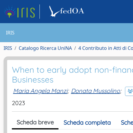
IRIS
IRIS
Catalogo Ricerca UniNA
4 Contributo in Atti di 
When to early adopt non-financi
Businesses
Maria Angela Manzi
;
Donata Mussolino
;
2023
Scheda breve
Scheda completa
Sche