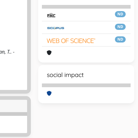
ND
ND
ND
, T.. -
social impact