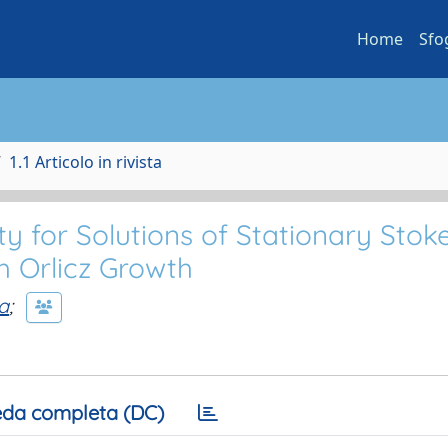
Home
Sfo
1.1 Articolo in rivista
ity for Solutions of Stationary Stok
h Orlicz Growth
ia
;
da completa (DC)