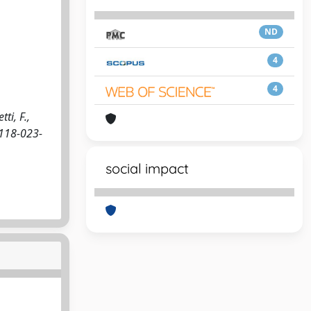
ND
4
4
ti, F.,
1118-023-
social impact