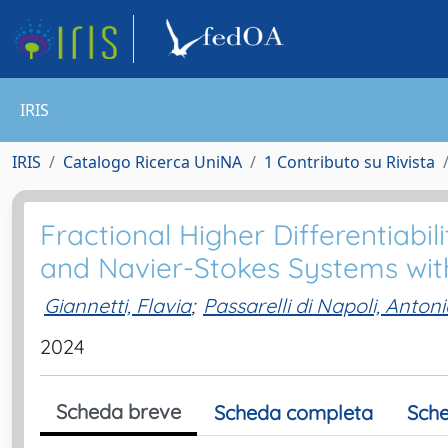
IRIS
IRIS
Catalogo Ricerca UniNA
1 Contributo su Rivista
Fractional Higher Differentiabil
and Navier-Stokes Systems wit
Giannetti, Flavia
;
Passarelli di Napoli, Anton
2024
Scheda breve
Scheda completa
Sche