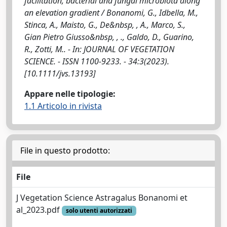
facilitation, bacterial and fungal microbiota along
an elevation gradient / Bonanomi, G., Idbella, M.,
Stinca, A., Maisto, G., De&nbsp, , A., Marco, S.,
Gian Pietro Giusso&nbsp, , ., Galdo, D., Guarino,
R., Zotti, M.. - In: JOURNAL OF VEGETATION
SCIENCE. - ISSN 1100-9233. - 34:3(2023).
[10.1111/jvs.13193]
Appare nelle tipologie:
1.1 Articolo in rivista
File in questo prodotto:
File
J Vegetation Science Astragalus Bonanomi et
al_2023.pdf
solo utenti autorizzati