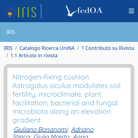
IRIS
IRIS
Catalogo Ricerca UniNA
1 Contributo su Rivista
1.1 Articolo in rivista
Nitrogen‐fixing cushion
Astragalus siculus modulates soil
fertility, microclimate, plant
facilitation, bacterial and fungal
microbiota along an elevation
gradient
Giuliano Bonanomi
;
Adriano
Stinca
;
Giulia Maisto
;
Anna