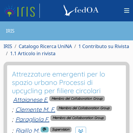
IRIS
IRIS
Catalogo Ricerca UniNA
1 Contributo su Rivista
1.1 Articolo in rivista
Attrezzature emergenti per lo
spazio urbano Processi di
upcycling per filiere circolari
Attaianese E.
Membro del Collaboration Group
;
Clemente M. F.
Membro del Collaboration Group
;
Paragliola F.
Membro del Collaboration Group
;
Rigillo M.
Supervision