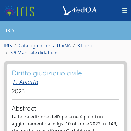
IRIS
IRIS
Catalogo Ricerca UniNA
3 Libro
3.9 Manuale didattico
Diritto giudiziario civile
F. Auletta
2023
Abstract
La terza edizione dell’opera ne è più di un
aggiornamento al d.lgs. 10 ottobre 2022, n. 149,
che porta la c.d. riforma Cartabia nella