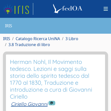
IRIS
IRIS
Catalogo Ricerca UniNA
3 Libro
3.8 Traduzione di libro
Herman Nohl, Il Movimento
tedesco. Lezioni e saggi sulla
storia dello spirito tedesco dal
1770 al 1830, Traduzione e
introduzione a cura di Giovanni
Ciriello
Ciriello Giovanni