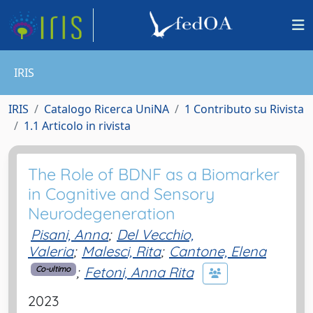
IRIS
IRIS
Catalogo Ricerca UniNA
1 Contributo su Rivista
1.1 Articolo in rivista
The Role of BDNF as a Biomarker
in Cognitive and Sensory
Neurodegeneration
Pisani, Anna
;
Del Vecchio,
Valeria
;
Malesci, Rita
;
Cantone, Elena
;
Fetoni, Anna Rita
Co-ultimo
2023