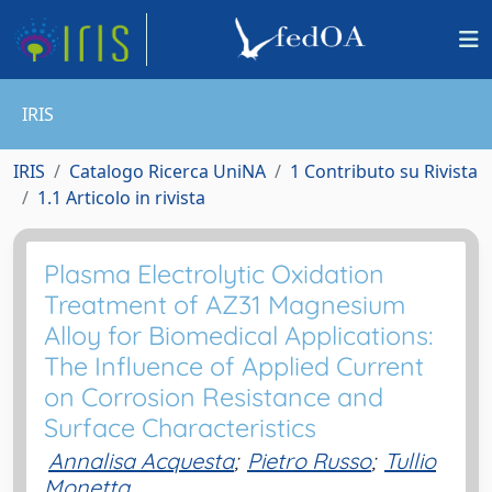
IRIS
IRIS
Catalogo Ricerca UniNA
1 Contributo su Rivista
1.1 Articolo in rivista
Plasma Electrolytic Oxidation
Treatment of AZ31 Magnesium
Alloy for Biomedical Applications:
The Influence of Applied Current
on Corrosion Resistance and
Surface Characteristics
Annalisa Acquesta
;
Pietro Russo
;
Tullio
Monetta