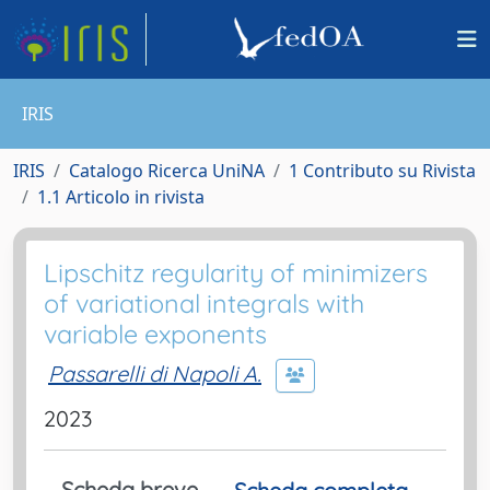
IRIS
IRIS
Catalogo Ricerca UniNA
1 Contributo su Rivista
1.1 Articolo in rivista
Lipschitz regularity of minimizers
of variational integrals with
variable exponents
Passarelli di Napoli A.
2023
Scheda breve