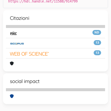
https://hdl.handle.net/11588/914799
Citazioni
ND
13
13
social impact